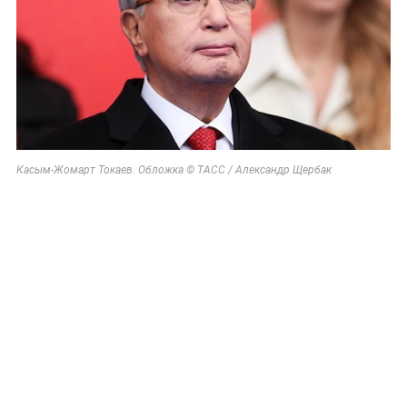
Касым-Жомарт Токаев. Обложка © ТАСС / Александр Щербак