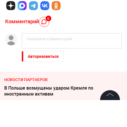
0
Комментарий
Авторизоваться
НОВОСТИ ПАРТНЕРОВ
В Польше возмущены ударом Кремля по
иностранным активам
©
2026
News Media Holding.
"Пока Киев горел". Раскрыто состояние Зеленского
Все права защищены
после удара РФ