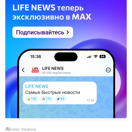
Борис Эльфанд