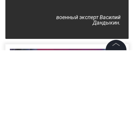
военный эксперт Василий
Дандыкин.
©
2026
News Media Holding.
Все права защищены
Информация
Контакты
Редакция
Правовая информация
Политика обработки персональных данных
«Посмотрите, что вышло»: Захарова