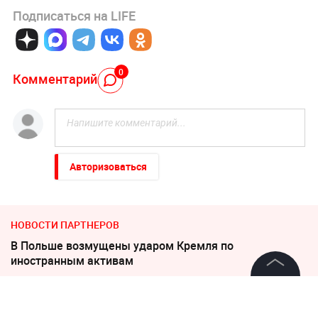
Подписаться на LIFE
0
Комментарий
Авторизоваться
НОВОСТИ ПАРТНЕРОВ
В Польше возмущены ударом Кремля по
иностранным активам
"Никто не полезет": британцев потрясло
©
2026
News Media Holding.
Все права защищены
происходящее в Одессе