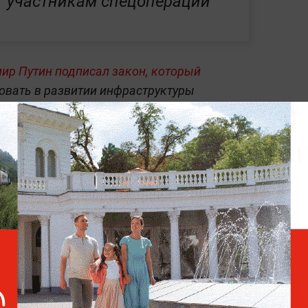
участникам спецоперации
ир Путин подписал закон, который
овать в развитии инфраструктуры
з задержек —
в разделе «Последние