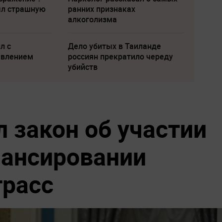
ыл страшную
ранних признаках
алкоголизма
л с
Дело убитых в Таиланде
явлением
россиян прекратило череду
убийств
 закон об участии
нансировании
трасс