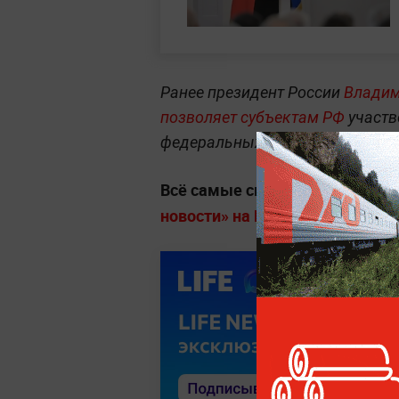
Ранее президент России
Владим
позволяет субъектам РФ
участв
федеральных автодорог.
Всё самые свежие новости бе
новости» на Life.ru.