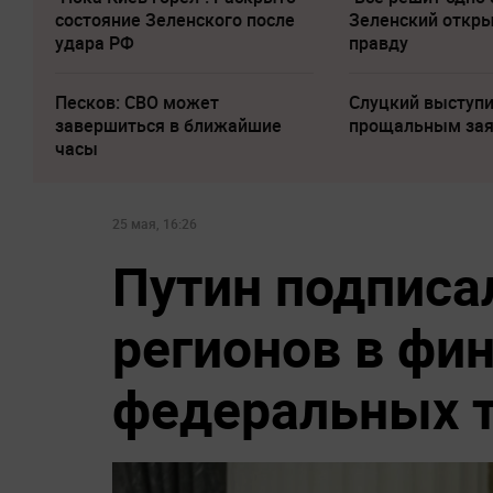
состояние Зеленского после
Зеленский откр
удара РФ
правду
Песков: СВО может
Слуцкий выступи
завершиться в ближайшие
прощальным за
часы
25 мая, 16:26
Путин подписал
регионов в фи
федеральных 