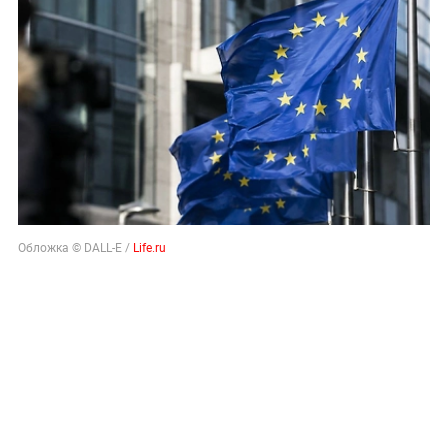
Обложка © DALL-E /
Life.ru