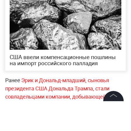
США ввели компенсационные пошлины
на импорт российского палладия
Ранее
Эрик и Дональд-младший, сыновья
президента США Дональда Трампа, стали
совладельцами компании, добывающей
вольфрам в Казахстане
. Братья приобрели
©
2026
News Media Holding.
долю в строительной группе Скайлайн Билдерс.
Все права защищены
После ряда сделок эта компания получила 20
процентов в предприятии Каз Ресорсес.