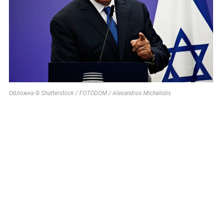
Обложка © Shutterstock / FOTODOM / Alexandros Michailidis