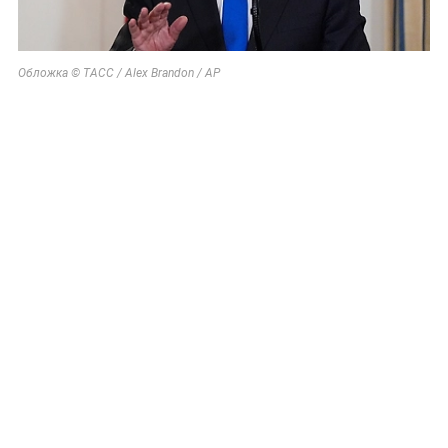
Обложка © ТАСС / Alex Brandon / АР