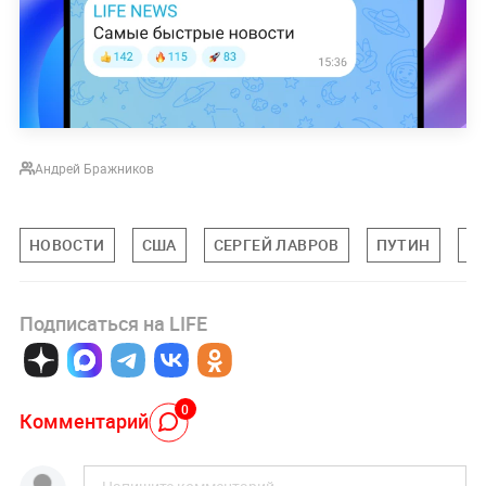
Андрей Бражников
НОВОСТИ
США
СЕРГЕЙ ЛАВРОВ
ПУТИН
Д
Подписаться на LIFE
0
Комментарий