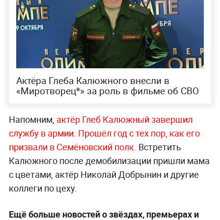
Актёра Глеба Калюжного внесли в
«Миротворец*» за роль в фильме об СВО
Напомним,
актёр Глеб Калюжный завершил
службу в армии. Прошёл год с тех пор, как его
призвали в Семёновский полк.
Встретить
Калюжного после демобилизации пришли мама
с цветами, актёр Николай Добрынин и другие
коллеги по цеху.
Ещё больше новостей о звёздах, премьерах и