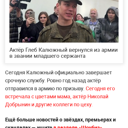
Актёр Глеб Калюжный вернулся из армии
в звании младшего сержанта
Сегодня Калюжный официально завершает
срочную службу. Ровно год назад актёр
отправился в армию по призыву.
Сегодня его
встречала с цветами мама, актёр Николай
Добрынин и другие коллеги по цеху.
Ещё больше новостей о звёздах, премьерах и
скандалах — ищите
в разделе «Шоубиз»
.