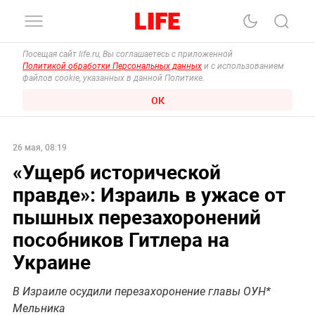
Посещая сайт life.ru, Вы соглашаетесь с приложенной
Политикой обработки Персональных данных
и с использованием
файлов cookie, указанных в данной Политике.
ОК
26 мая, 08:19
«Ущерб исторической
правде»: Израиль в ужасе от
пышных перезахоронений
пособников Гитлера на
Украине
В Израиле осудили перезахоронение главы ОУН*
Мельника