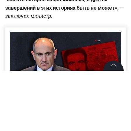
завершений в этих историях быть не может»,
—
заключил министр.
©
2026
News Media Holding.
Все права защищены
Дед Пашиняна воевал за Гитлера:
Информация
Армянский легион, генерал Дро и могилы
вермахта
Контакты
Редакция