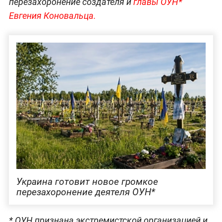
перезахоронение создателя и
главы ОУН*
Евгения Коновальца.
Украина готовит новое громкое
перезахоронение деятеля ОУН*
* ОУН признана экстремистской организацией и