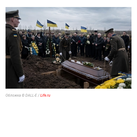
Обложка © DALL-E /
Life.ru