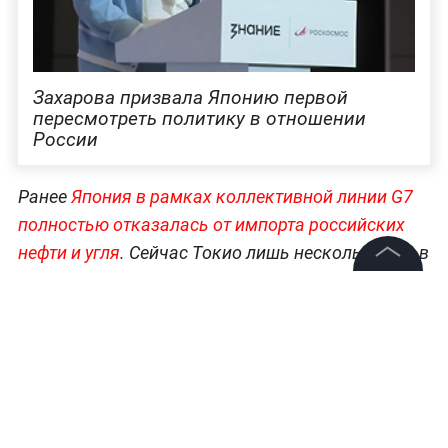
Захарова призвала Японию первой
пересмотреть политику в отношении
России
Ранее
Япония в рамках коллективной линии G7
полностью отказалась от импорта российских
нефти и угля
. Сейчас Токио лишь несколько раз в
год закупает небольшие партии сырья с проекта
©
2026
News Media Holding.
«Сахалин-2». Этот проект обеспечивает около 9%
Все права защищены
японского импорта сжиженного природного газа.
Стороны продолжают искать баланс между
политикой и экономическими интересами.
Информация
Контакты
Больше новостей о финансах, рынках и бизнесе