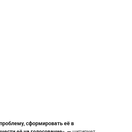
проблему, сформировать её в
ынести её на голосование», —
цитирует