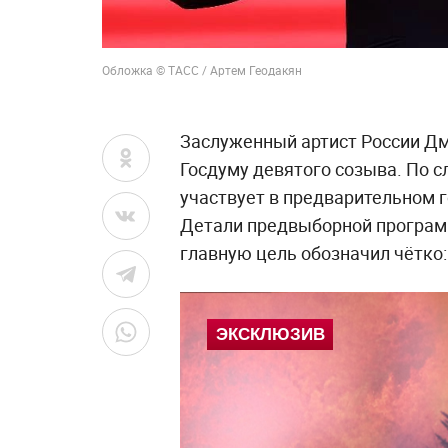
Обложка © ТАСС / Артем Геодакян
Заслуженный артист России Д
Госдуму девятого созыва. По с
участвует в предварительном г
Детали предвыборной программ
главную цель обозначил чётко: