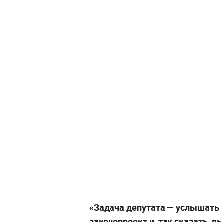
«Задача депутата — услышать 
законопроект и, так сказать, в