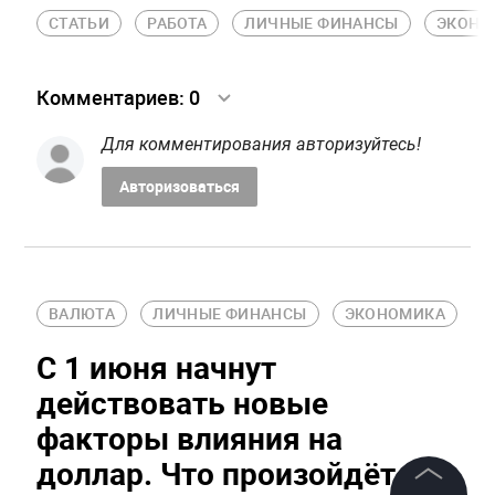
СТАТЬИ
РАБОТА
ЛИЧНЫЕ ФИНАНСЫ
ЭКОНО
Комментариев:
0
Для комментирования авторизуйтесь!
Авторизоваться
ВАЛЮТА
ЛИЧНЫЕ ФИНАНСЫ
ЭКОНОМИКА
С 1 июня начнут
действовать новые
факторы влияния на
доллар. Что произойдёт с