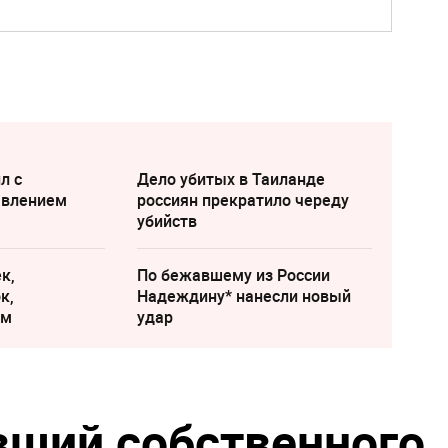
л с
Дело убитых в Таиланде
явлением
россиян прекратило череду
убийств
к,
По бежавшему из России
к,
Надеждину* нанесли новый
ам
удар
вший собственного