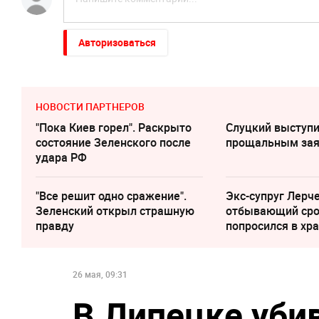
Авторизоваться
НОВОСТИ ПАРТНЕРОВ
"Пока Киев горел". Раскрыто
Слуцкий выступи
состояние Зеленского после
прощальным за
удара РФ
"Все решит одно сражение".
Экс-супруг Лерче
Зеленский открыл страшную
отбывающий сро
правду
попросился в хр
26 мая, 09:31
В Липецке уби