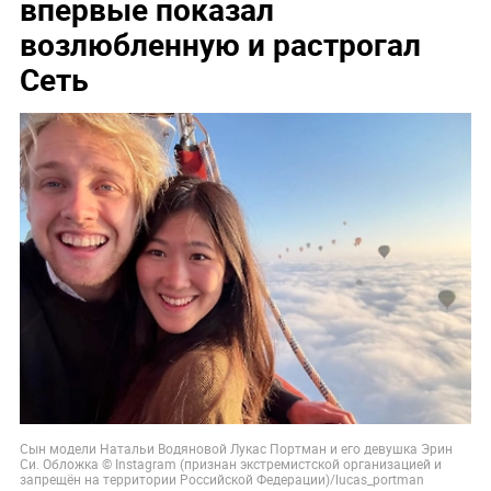
впервые показал
возлюбленную и растрогал
Сеть
Сын модели Натальи Водяновой Лукас Портман и его девушка Эрин
Си. Обложка © Instagram (признан экстремистской организацией и
запрещён на территории Российской Федерации)/lucas_portman