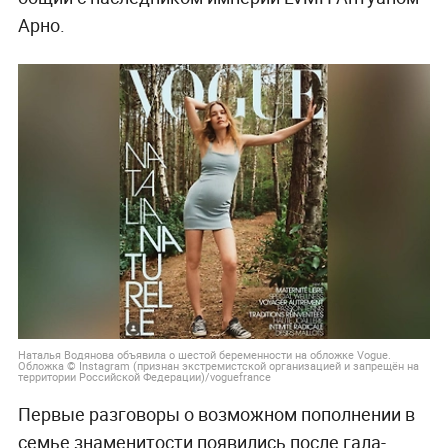
Арно.
Наталья Водянова объявила о шестой беременности на обложке Vogue.
Обложка © Instagram (признан экстремистской организацией и запрещён на
территории Российской Федерации)/voguefrance
Первые разговоры о возможном пополнении в
семье знаменитости появились после гала-