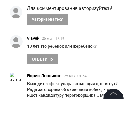
Для комментирования авторизуйтесь!
Авторизоваться
vlavek
25 мая, 17:19
19 лет это ребенок или жеребенок?
ОТВЕТИТЬ
Борис Лесников
25 мая, 01:54
Выходит эффект удара возмездия достигнут?
Рада заговорила об окончании войны, Европа
ищет кандидатуру переговорщика... Может
стоит усилить воздействие такого типа? Хватит
©
2026
News Media Holding.
уже "действовать хирургически".
Все права защищены
ОТВЕТИТЬ