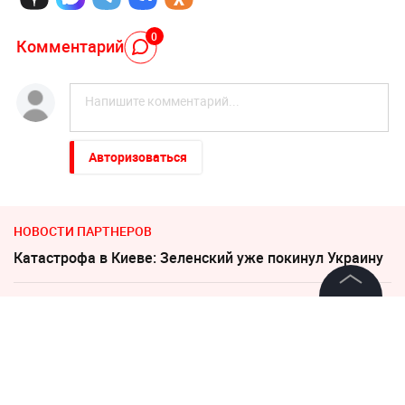
0
Комментарий
Авторизоваться
НОВОСТИ ПАРТНЕРОВ
Катастрофа в Киеве: Зеленский уже покинул Украину
Киев обречён: особые войска зашли в Чернигов
©
2026
News Media Holding.
Все права защищены
"Придется нанести удар". На Западе высказались о
войне с Россией