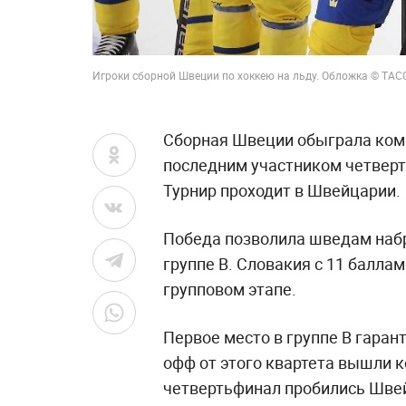
Игроки сборной Швеции по хоккею на льду. Обложка © ТА
Сборная Швеции обыграла кома
последним участником четверт
Турнир проходит в Швейцарии.
Победа позволила шведам набра
группе B. Словакия с 11 балла
групповом этапе.
Первое место в группе B гаран
офф от этого квартета вышли к
четвертьфинал пробились Швей