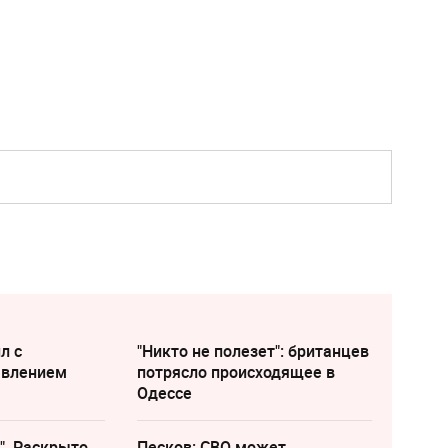
л с
"Никто не полезет": британцев
явлением
потрясло происходящее в
Одессе
". Раскрыто
Песков: СВО может