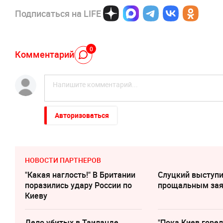
Подписаться на LIFE
0
Комментарий
Авторизоваться
НОВОСТИ ПАРТНЕРОВ
"Какая наглость!" В Британии
Слуцкий выступи
поразились удару России по
прощальным за
Киеву
Дело убитых в Таиланде
"Пока Киев горел