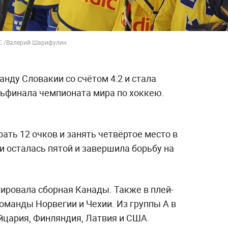
СС /Валерий Шарифулин
нду Словакии со счётом 4:2 и стала
ьфинала чемпионата мира по хоккею.
ть 12 очков и занять четвёртое место в
ми осталась пятой и завершила борьбу на
тировала сборная Канады. Также в плей-
оманды Норвегии и Чехии. Из группы A в
цария, Финляндия, Латвия и США.