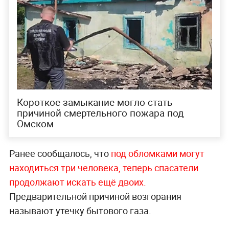
Короткое замыкание могло стать
причиной смертельного пожара под
Омском
Ранее сообщалось, что
под обломками могут
находиться три человека, теперь спасатели
продолжают искать ещё двоих.
Предварительной причиной возгорания
называют утечку бытового газа.