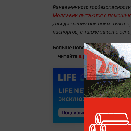
Ранее министр госбезопасности
Молдавии пытаются с помощью 
Для давления они применяют п
паспортов, а также закон о сеп
Больше новостей о глобальны
— читайте
в разделе «Мировая п