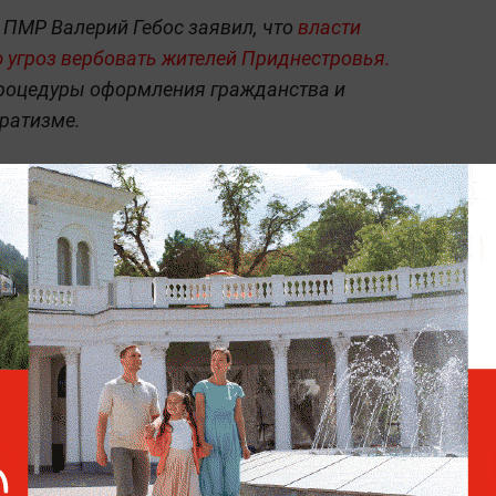
 ПМР Валерий Гебос заявил, что
власти
угроз вербовать жителей Приднестровья.
роцедуры оформления гражданства и
аратизме.
х событиях и международных отношениях
олитика» на Life.ru
.