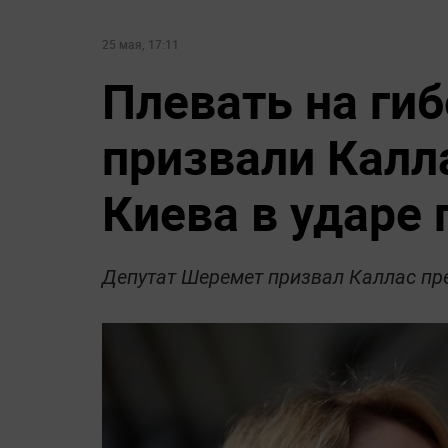
25 мая, 17:11
Плевать на ги
призвали Калл
Киева в ударе 
Депутат Шеремет призвал Каллас пр