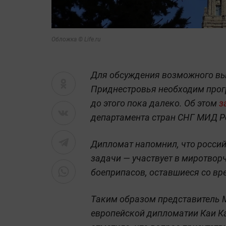
Обложка © Life.ru
Для обсуждения возможного вы
Приднестровья необходим прогр
до этого пока далеко. Об этом
з
департамента стран СНГ МИД Р
Дипломат напомнил, что россий
задачи — участвует в миротвор
боеприпасов, оставшиеся со вр
Таким образом представитель
европейской дипломатии Каи Ка