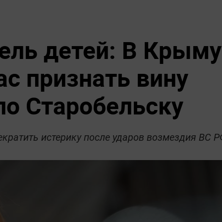
бель детей: В Крыму
ас признать вину
по Старобельску
екратить истерику после ударов возмездия ВС Р