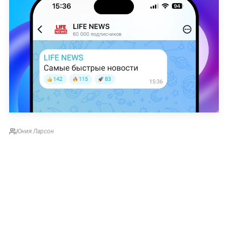
Юния Ларсон