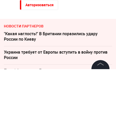
Авторизоваться
НОВОСТИ ПАРТНЕРОВ
"Какая наглость!" В Британии поразились удару
России по Киеву
Украина требует от Европы вступить в войну против
России
Погиб Александр Ермаков
©
2026
News Media Holding.
Все права защищены
Соседов: Пугачева безнадежно постарела
"Придется нанести удар". На Западе высказались о
Информация
войне с Россией
Контакты
Дело убитых в Таиланде россиян прекратило череду