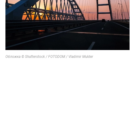
Обложка © Shutterstock / FOTODOM / Vladimir Mulder