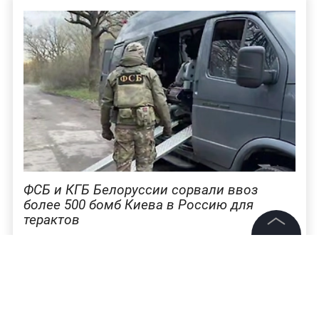
ФСБ и КГБ Белоруссии сорвали ввоз
более 500 бомб Киева в Россию для
терактов
©
2026
News Media Holding.
Ранее Life.ru сообщал, что
ФСБ предотвратила
Все права защищены
теракт в порту Усть-Луга. По данным
спецслужбы, прибывший из Бельгии газовоз