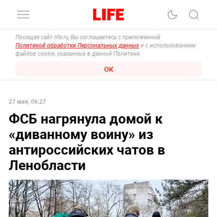
Посещая сайт life.ru, Вы соглашаетесь с приложенной
Политикой обработки Персональных данных
и с использованием
файлов cookie, указанных в данной Политике.
ОК
27 мая, 06:27
ФСБ нагрянула домой к
«‎диванному воину» из
антироссийских чатов в
Ленобласти