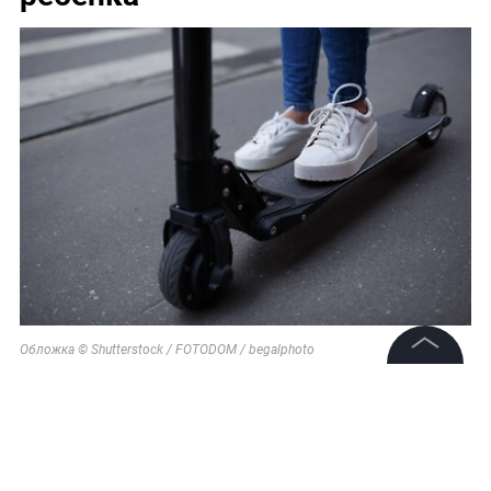
Обложка © Shutterstock / FOTODOM / begalphoto
©
2026
News Media Holding.
Все права защищены