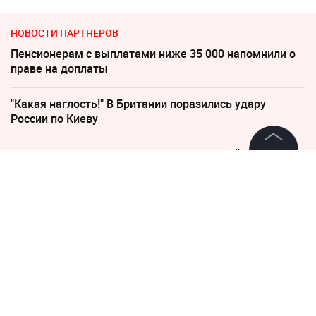
НОВОСТИ ПАРТНЕРОВ
Пенсионерам с выплатами ниже 35 000 напомнили о
праве на доплаты
"Какая наглость!" В Британии поразились удару
России по Киеву
Украина требует от Европы вступить в войну против
России
©
2026
News Media Holding.
Все права защищены
Соседов: Пугачева безнадежно постарела
Информация
Погиб Александр Ермаков
Контакты
По бежавшему из России Надеждину* нанесли новый
Редакция
удар
Правовая информация