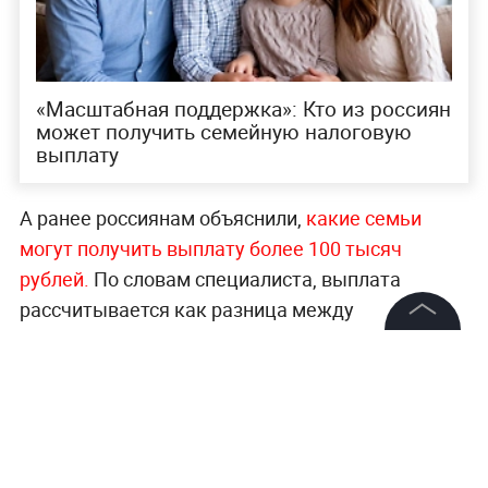
«Масштабная поддержка»: Кто из россиян
может получить семейную налоговую
выплату
А ранее россиянам объяснили,
какие семьи
могут получить выплату более 100 тысяч
рублей.
По словам специалиста, выплата
рассчитывается как разница между
уплаченным налогом (13%) и налогом по ставке
©
2026
News Media Holding.
6%. То есть, семье вернут 7 из 13 процентных
Все права защищены
пунктов.
Больше новостей о недвижимости, ценах,
Информация