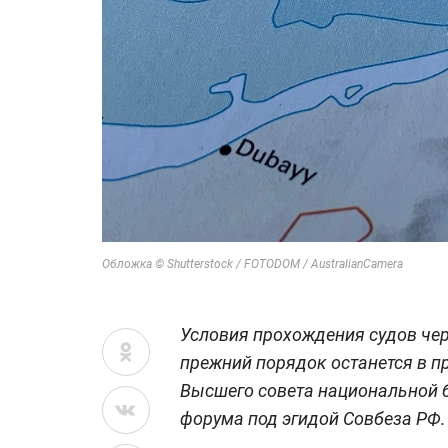
Обложка © Shutterstock / FOTODOM / AustralianCamera
Условия прохождения судов че
прежний порядок останется в п
Высшего совета национальной б
форума под эгидой Совбеза РФ.