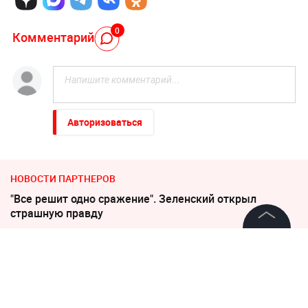
0
Комментарий
Авторизоваться
НОВОСТИ ПАРТНЕРОВ
"Все решит одно сражение". Зеленский открыл
страшную правду
Пригожин: не следует помогать взрослым детям
©
2026
News Media Holding.
Все права защищены
деньгами
"Никто не полезет": британцев потрясло