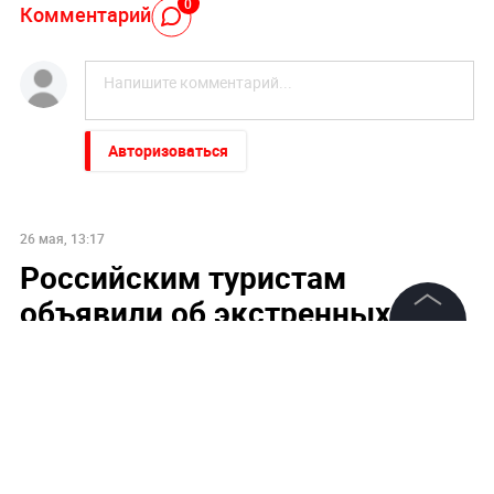
0
Комментарий
Авторизоваться
26 мая, 13:17
Российским туристам
объявили об экстренных
мерах из-за полчища акул у
©
2026
News Media Holding.
Все права защищены
пляжей в Египте
SHOT: В Египте отменили морские экскурсии из-за
полчища акул у пляжей
Информация