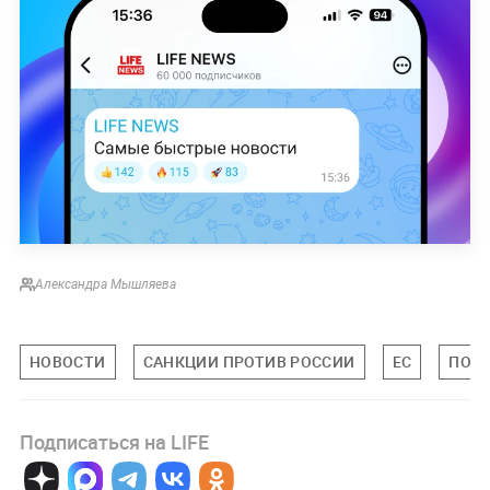
Александра Мышляева
НОВОСТИ
САНКЦИИ ПРОТИВ РОССИИ
ЕС
ПОЛИ
Подписаться на LIFE