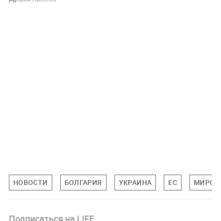
НОВОСТИ
БОЛГАРИЯ
УКРАИНА
ЕС
МИРОВ
Подписаться на LIFE