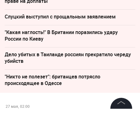
праве на доплаты
Слуцкий выступил с прощальным заявлением
"Какая наглость!" В Британии поразились удару
России по Киеву
Дело убитых в Таиланде россиян прекратило череду
убийств
"Никто не полезет": британцев потрясло
происходящее в Одессе
27 мая, 02:00
В Госдуме предложили
©
2026
News Media Holding.
Все права защищены
открыть выделенные полосы
для всех машин по ночам