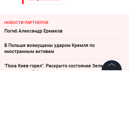
НОВОСТИ ПАРТНЕРОВ
Погиб Александр Ермаков
В Польше возмущены ударом Кремля по
иностранным активам
"Пока Киев горел". Раскрыто состояние Зеленского
после удара РФ
©
2026
News Media Holding.
Все права защищены
Слуцкий выступил с прощальным заявлением
Песков: СВО может завершиться в ближайшие часы
Информация
Россиянам рассказали, когда придут пенсии в августе
Контакты
2026 года
Редакция