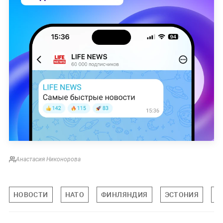
Анастасия Никонорова
НОВОСТИ
НАТО
ФИНЛЯНДИЯ
ЭСТОНИЯ
М