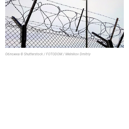
Обложка © Shutterstock / FOTODOM / Melnikov Dmitriy