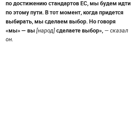
Армения продолжит одновременно оставаться в
ЕАЭС и проводить реформы по стандартам
Евросоюза, пока это возможно. Об этом заявил
премьер-министр республики Никол Пашинян в
ходе предвыборного выступления в городе
Абовян, трансляцию вели местные каналы.
«Пока Армения может одновременно быть
и членом ЕАЭС и продолжать реформы