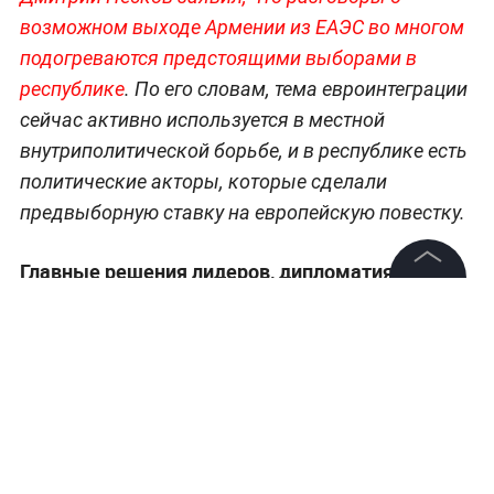
©
2026
News Media Holding.
Все права защищены
«Страна миллиардов и триллионов»:
Пашинян помечтал о великой Армении,
пытаясь успокоить народ из-за цен на газ
Информация
Контакты
Ранее пресс-секретарь президента России
Редакция