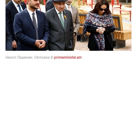
Никол Пашинян. Обложка ©
primeminister.am