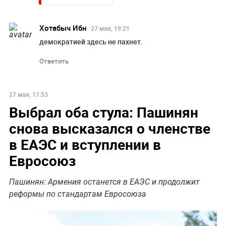
Хотабыч Ибн
27 мая, 19:21
демократией здесь не пахнет.
Ответить
НОВОСТИ ПАРТНЕРОВ
Пенсионерам с выплатами ниже 35 000 напомнили о
праве на доплаты
"Никто не полезет": британцев потрясло
происходящее в Одессе
Нарколог рассказал о самых ранних признаках
алкоголизма
Слуцкий выступил с прощальным заявлением