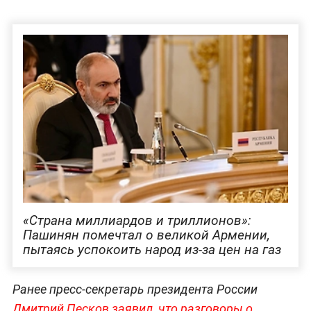
по достижению стандартов ЕС, мы будем идти
по этому пути. В тот момент, когда придется
выбирать, мы сделаем выбор. Но говоря
«мы» — вы
сделаете выбор»,
[народ]
— сказал
он.