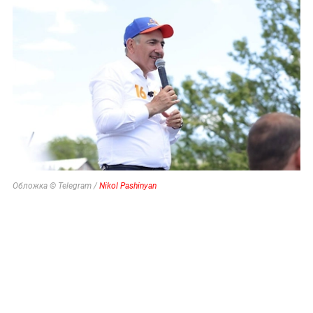
"Пока Киев горел". Раскрыто состояние Зеленского
после удара РФ
"Все решит одно сражение". Зеленский открыл
страшную правду
27 мая, 17:53
Выбрал оба стула: Пашинян
снова высказался о членстве
в ЕАЭС и вступлении в
Евросоюз
Пашинян: Армения останется в ЕАЭС и продолжит
реформы по стандартам Евросоюза