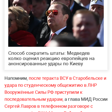
Способ сократить штаты: Медведев
колко оценил реакцию европейцев на
анонсированные удары по Киеву
Напомним,
после теракта ВСУ в Старобельске и
удара по студенческому общежитию в ЛНР
Вооружённые Силы РФ приступили к
последовательным уда
рам,
а глава МИД России
Сергей Лавров в телефонном разговоре с