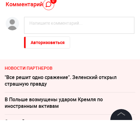
0
Комментарий
Авторизоваться
НОВОСТИ ПАРТНЕРОВ
"Все решит одно сражение". Зеленский открыл
страшную правду
В Польше возмущены ударом Кремля по
иностранным активам
Слуцкий выступил с прощальным заявлением
©
2026
News Media Holding.
Все права защищены
Песков: СВО может завершиться в ближайшие часы