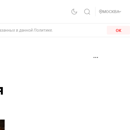
МОСКВА
ОК
казанных в данной Политике.
я