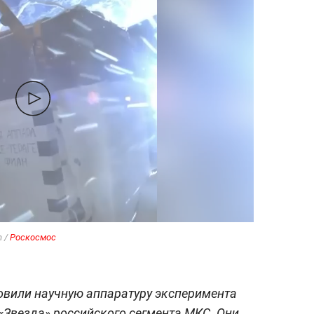
m /
Роскосмос
овили научную аппаратуру эксперимента
 «Звезда» российского сегмента МКС. Они