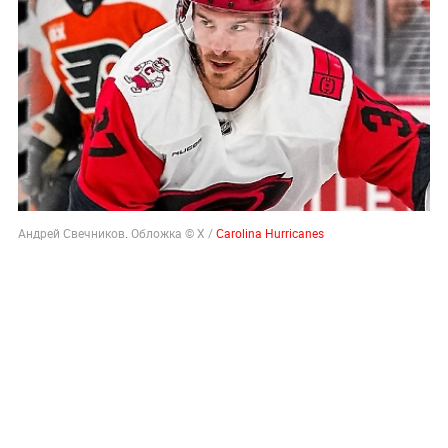
Андрей Свечников
.
Обложка © Х /
Carolina Hurricanes