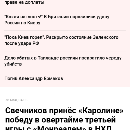
праве на доплаты
"Какая наглость!" В Британии поразились удару
России по Киеву
"Пока Киев горел". Раскрыто состояние Зеленского
после удара РФ
Дело убитых в Таиланде россиян прекратило череду
убийств
Погиб Александр Ермаков
26 мая, 04:03
Свечников принёс «Каролине»
победу в овертайме третьей
игры с «Монреалем» в НХЛ