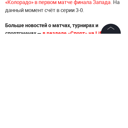
«Колорадо» в первом матче финала Запада.
На
данный момент счёт в серии 3-0.
Больше новостей о матчах, турнирах и
спортсменах —
в разделе «Спорт» на Life.ru
.
©
2026
News Media Holding.
Все права защищены
Информация
Контакты
Редакция
Правовая информация
Политика обработки персональных данных
Партнерам
RSS