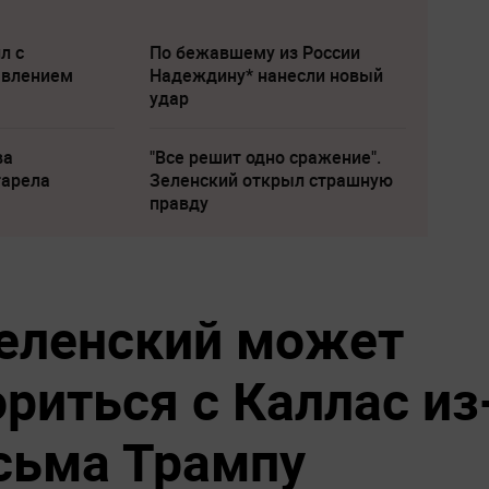
л с
По бежавшему из России
явлением
Надеждину* нанесли новый
удар
ва
"Все решит одно сражение".
тарела
Зеленский открыл страшную
правду
Зеленский может
риться с Каллас из
исьма Трампу