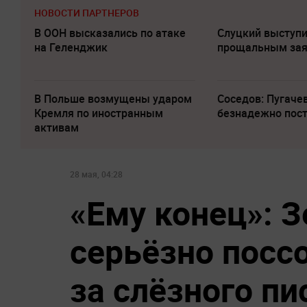
НОВОСТИ ПАРТНЕРОВ
В ООН высказались по атаке
Слуцкий выступи
на Геленджик
прощальным за
В Польше возмущены ударом
Соседов: Пугаче
Кремля по иностранным
безнадежно пос
активам
28 мая, 04:28
«Ему конец»: 
серьёзно поссо
за слёзного п