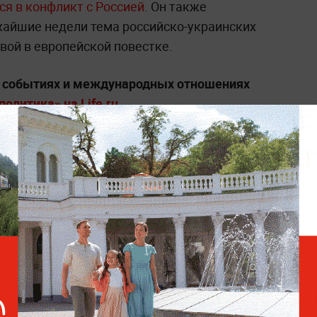
ся в конфликт с Россией.
Он также
жайшие недели тема российско-украинских
вой в европейской повестке.
х событиях и международных отношениях
олитика» на Life.ru
.