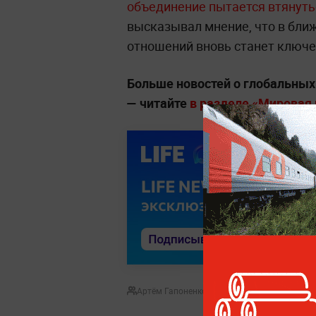
объединение пытается втянуть
высказывал мнение, что в бли
отношений вновь станет ключе
Больше новостей о глобальны
— читайте
в разделе «Мировая п
Артём Гапоненко