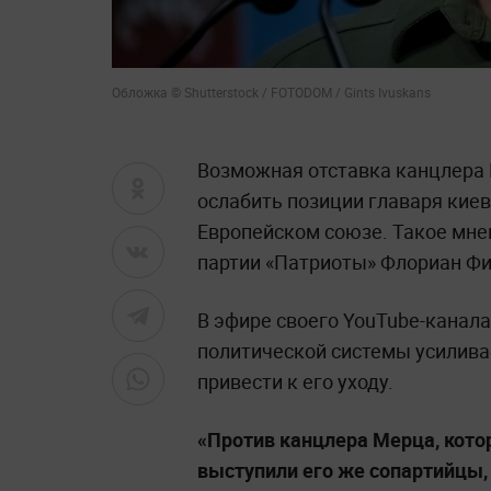
Обложка © Shutterstock / FOTODOM / Gints Ivuskans
Возможная отставка канцлера
ослабить позиции главаря кие
Европейском союзе. Такое мне
партии «Патриоты» Флориан Фи
В эфире своего YouTube-канала
политической системы усилива
привести к его уходу.
«Против канцлера Мерца, кото
выступили его же сопартийцы, 