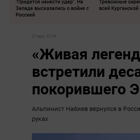
"Придется нанести удар". На
Тревожные сире
Западе высказались о войне с
всей Курганской
Россией
27 мая, 13:14
«Живая легенд
встретили дес
покорившего Э
Альпинист Набиев вернулся в Росс
руках