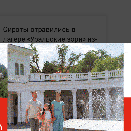
Сироты отравились в
лагере «Уральские зори» из-
за сотрудника с
норовирусом
 россиян отравились в пятизвездочном
те
. Причём администрация списала все на
шлось платить за лечение из своего
х и чрезвычайных ситуациях — читайте
в