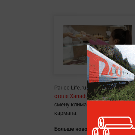
Ранее Life.ru писал, что
десятки
отеле Xanadu Makadi Bay в Егип
смену климата, а туристам при
кармана.
Больше новостей о ЧП, авария