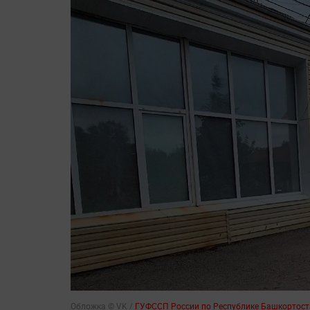
Обложка © VK /
ГУФССП России по Республике Башкортост