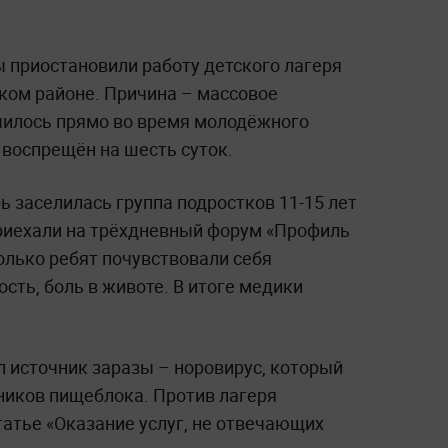
 приостановили работу детского лагеря
ском районе. Причина – массовое
училось прямо во время молодёжного
 воспрещён на шесть суток.
ь заселилась группа подростков 11-15 лет
приехали на трёхдневный форум «Профиль
олько ребят почувствовали себя
сть, боль в животе. В итоге медики
 источник заразы – норовирус, который
ников пищеблока. Против лагеря
татье «Оказание услуг, не отвечающих