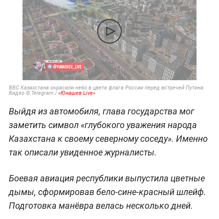
ВВС Казахстана окрасили небо в цвета флага России перед встречей Путина.
Видео © Telegram /
«Юнашев Live»
Выйдя из автомобиля, глава государства мог
заметить символ «глубокого уважения народа
Казахстана к своему северному соседу». Именно
так описали увиденное журналисты.
Боевая авиация республики выпустила цветные
дымы, сформировав бело-сине-красный шлейф.
Подготовка манёвра велась несколько дней.