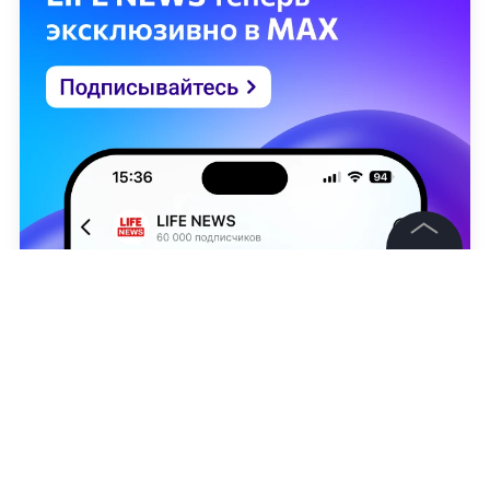
©
2026
News Media Holding.
Все права защищены
Информация
Контакты
Никита Никонов
,
Александр Юнашев
Редакция