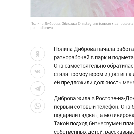
Полина Диброва. Обложка © Instagram (соцсеть запрещена 
polinadibrova
Полина Диброва начала работат
разнорабочей в парк и подмета
Она самостоятельно обратилас
стала промоутером и достигла 
ей предложили должность мене
Диброва жила в Ростове-на-Дон
первый сотовый телефон. Она б
подарили гаджет, а мотивиров
Такой подход бизнесвумен пла
собственных детей, рассказыв