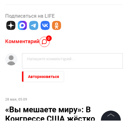
Подписаться на LIFE
0
Комментарий
Авторизоваться
28 мая, 05:09
«Вы мешаете миру»: В
Конгрессе США жёстко
ответили на новую просьбу
©
2026
News Media Holding.