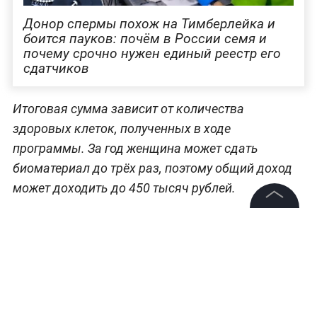
Донор спермы похож на Тимберлейка и
боится пауков: почём в России семя и
почему срочно нужен единый реестр его
сдатчиков
Итоговая сумма зависит от количества
здоровых клеток, полученных в ходе
программы. За год женщина может сдать
биоматериал до трёх раз, поэтому общий доход
может доходить до 450 тысяч рублей.
Сидоренко добавила, что донорские ооциты
©
2026
News Media Holding.
Все права защищены
чаще всего нужны парам, которые уже прошли
лечение бесплодия, в том числе несколько
неудачных
попыток ЭКО с собственным
Информация
биоматериалом.