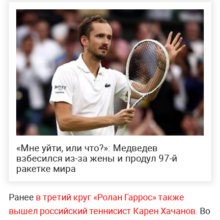
«Мне уйти, или что?»: Медведев
взбесился из-за жены и продул 97-й
ракетке мира
Ранее
в третий круг «Ролан Гаррос» также
вышел российский теннисист Карен Хачанов.
Во