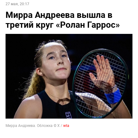
27 мая, 20:17
Мирра Андреева вышла в
третий круг «Ролан Гаррос»
Мирра Андреева. Обложка © X /
wta