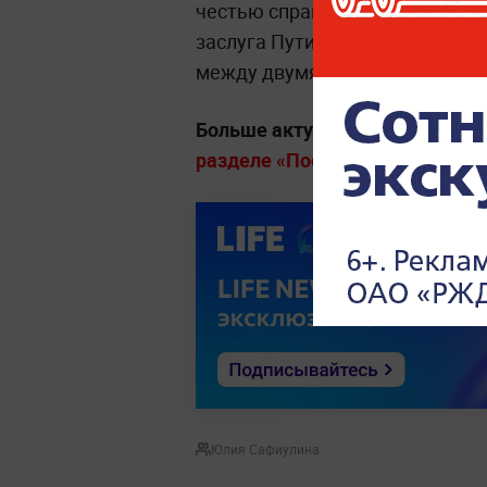
честью справляется с этой рол
заслуга Путина — нынешний б
между двумя государствами.
Больше актуальных событий в
разделе «Последние новости» на
Юлия Сафиулина