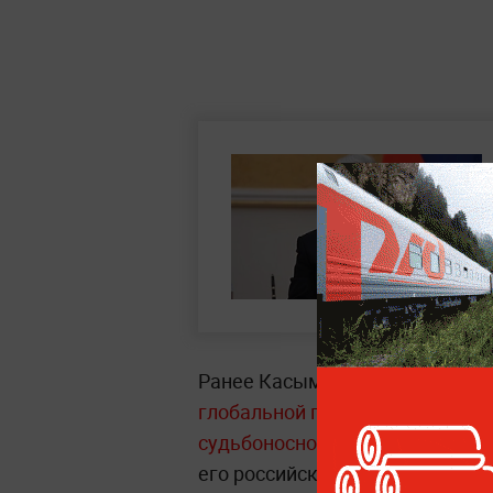
Ранее Касым-Жомарт Токаев за
глобальной перестройки миро
судьбоносное значение для Ро
его российский коллега возгла