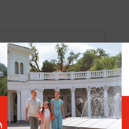
Токаев: Визит Путина в
Казахстан войдёт в
летопись стратегического
партнёрства
явил, что
Владимир Путин в условиях
порядка выполняет задачу, имеющую
ссии
. По словам казахстанского лидера,
вляет страну в сложнейшее время и с