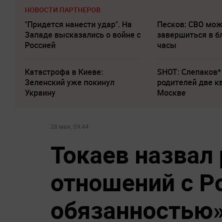
НОВОСТИ ПАРТНЕРОВ
"Придется нанести удар". На
Песков: СВО мо
Западе высказались о войне с
завершиться в 
Россией
часы
Катастрофа в Киеве:
SHOT: Слепаков*
Зеленский уже покинул
родителей две к
Украину
Москве
28 мая, 09:44
Токаев назвал
отношений с Р
обязанностью