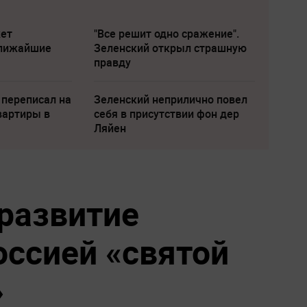
жет
"Все решит одно сражение".
ближайшие
Зеленский открыл страшную
правду
 переписал на
Зеленский неприлично повел
вартиры в
cебя в присутствии фон дер
Ляйен
 развитие
оссией «святой
»