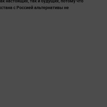
ак настоящих, так и будущих, потому что
хстана с Россией альтернативы не
,