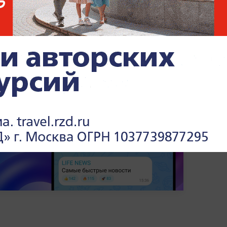
ью. Токаев также подчеркнул, что именно
еспрецедентный уровень отношений
 режиме реального времени —
читайте в
 Life.ru
.