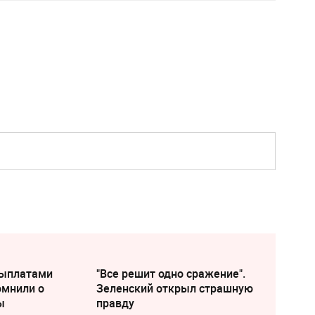
выплатами
"Все решит одно сражение".
омнили о
Зеленский открыл страшную
ы
правду