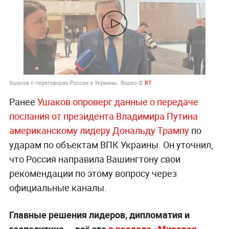
Ушаков о переговорах России и Украины. Видео ©
RT
Ранее
Ушаков опроверг данные о передаче
послания от президента Владимира Путина
американскому лидеру Дональду Трампу
по
ударам по объектам ВПК Украины. Он уточнил,
что Россия направила Вашингтону свои
рекомендации по этому вопросу через
официальные каналы.
Главные решения лидеров, дипломатия и
геополитика — всё это
в разделе «Мировая