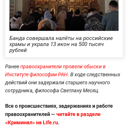
Банда совершала налёты на российские
храмы и украла 13 икон на 500 тысяч
рублей
Ранее
правоохранители провели обыски в
Институте философии РАН
. В ходе следственных
действий они задержали старшего научного
сотрудника, философа Светлану Месяц.
Все о происшествиях, задержаниях и работе
правоохранителей —
читайте в разделе
«Криминал» на Life.ru
.